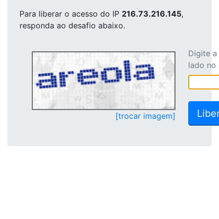
Para liberar o acesso
do IP
216.73.216.145
,
responda ao desafio abaixo.
Digite 
lado no
[trocar imagem]